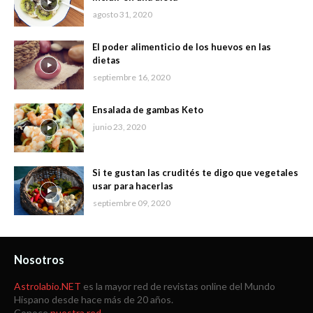
agosto 31, 2020
El poder alimenticio de los huevos en las
dietas
septiembre 16, 2020
Ensalada de gambas Keto
junio 23, 2020
Si te gustan las crudités te digo que vegetales
usar para hacerlas
septiembre 09, 2020
Nosotros
Astrolabio.NET
es la mayor red de revistas online del Mundo
Hispano desde hace más de 20 años.
Conoce
nuestra red