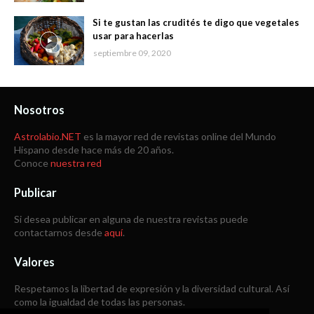
Si te gustan las crudités te digo que vegetales
usar para hacerlas
septiembre 09, 2020
Nosotros
Astrolabio.NET
es la mayor red de revistas online del Mundo
Hispano desde hace más de 20 años.
Conoce
nuestra red
Publicar
Si desea publicar en alguna de nuestra revistas puede
contactarnos desde
aquí
.
Valores
Respetamos la libertad de expresión y la diversidad cultural. Así
como la igualdad de todas las personas.