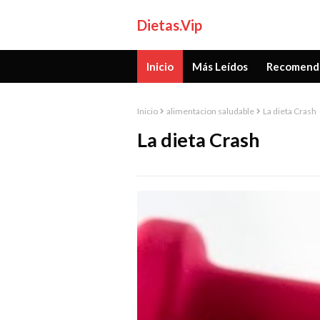
Dietas.Vip
Inicio
Más Leídos
Recomend
Inicio
alimentacion saludable
La dieta Crash
La dieta Crash