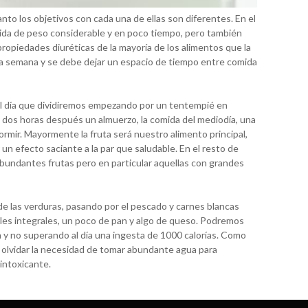
to los objetivos con cada una de ellas son diferentes. En el
dida de peso considerable y en poco tiempo, pero también
s propiedades diuréticas de la mayoría de los alimentos que la
a semana y se debe dejar un espacio de tiempo entre comida
al día que dividiremos empezando por un tentempié en
, dos horas después un almuerzo, la comida del mediodía, una
rmir. Mayormente la fruta será nuestro alimento principal,
n efecto saciante a la par que saludable. En el resto de
bundantes frutas pero en particular aquellas con grandes
de las verduras, pasando por el pescado y carnes blancas
eales integrales, un poco de pan y algo de queso. Podremos
a y no superando al día una ingesta de 1000 calorías. Como
olvidar la necesidad de tomar abundante agua para
intoxicante.