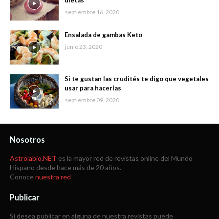
dietas
septiembre 16, 2020
Ensalada de gambas Keto
junio 23, 2020
Si te gustan las crudités te digo que vegetales
usar para hacerlas
septiembre 09, 2020
Nosotros
Astrolabio.NET
es la mayor red de revistas online del Mundo
Hispano desde hace más de 20 años.
Conoce
nuestra red
Publicar
Si desea publicar en alguna de nuestra revistas puede