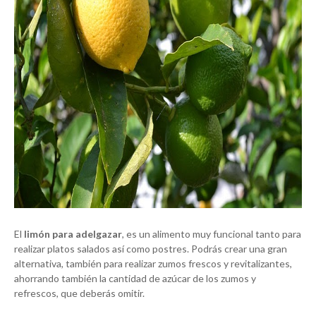
El
limón para adelgazar
, es un alimento muy funcional tanto para
realizar platos salados así como postres. Podrás crear una gran
alternativa, también para realizar zumos frescos y revitalizantes,
ahorrando también la cantidad de azúcar de los zumos y
refrescos, que deberás omitir.