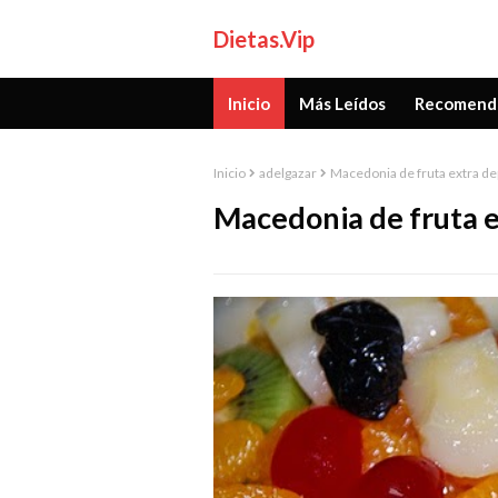
Dietas.Vip
Inicio
Más Leídos
Recomend
Inicio
adelgazar
Macedonia de fruta extra de
Macedonia de fruta e