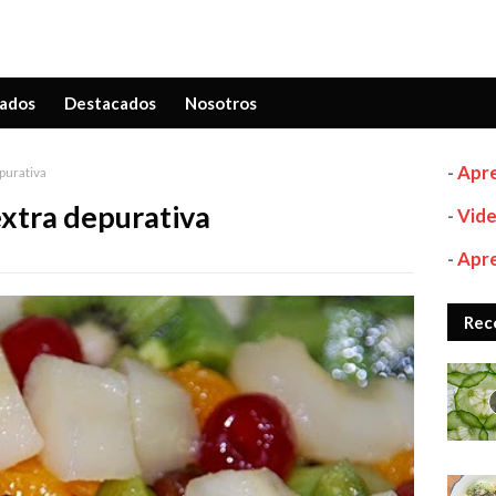
ados
Destacados
Nosotros
-
Apre
purativa
xtra depurativa
-
Vide
-
Apre
Rec