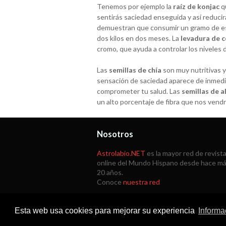
Tenemos por ejemplo la
raíz de konjac
qu
sentirás saciedad enseguida y así reducir
demuestran que consumir un gramo de es
dos kilos en dos meses. La
levadura de 
cromo, que ayuda a controlar los niveles 
Las
semillas de chía
son muy nutritivas y
sensación de saciedad aparece de inmedia
comprometer tu salud. Las
semillas de 
un alto porcentaje de fibra que nos vendr
Nosotros
Astrolabio.NET
es la mayor red de revist
online del Mundo Hispano desde hace m
20 años.
Conoce
nuestra red
Esta web usa cookies para mejorar su experiencia
Informa
Copyright © 1998 -
2026