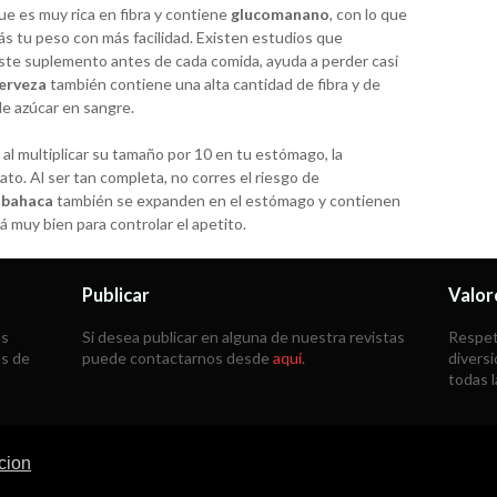
e es muy rica en fibra y contiene
glucomanano
, con lo que
ás tu peso con más facilidad. Existen estudios que
te suplemento antes de cada comida, ayuda a perder casi
cerveza
también contiene una alta cantidad de fibra y de
de azúcar en sangre.
 al multiplicar su tamaño por 10 en tu estómago, la
to. Al ser tan completa, no corres el riesgo de
albahaca
también se expanden en el estómago y contienen
á muy bien para controlar el apetito.
Publicar
Valor
as
Si desea publicar en alguna de nuestra revistas
Respeta
ás de
puede contactarnos desde
aquí
.
diversi
todas 
cion