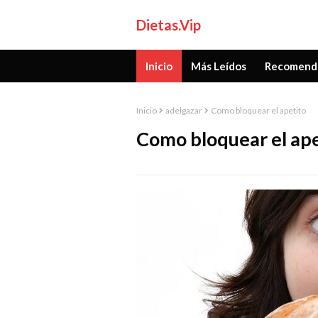
Dietas.Vip
Inicio
Más Leídos
Recomend
Inicio
adelgazar
Como bloquear el apetito
Como bloquear el ape