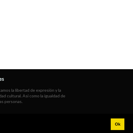
es
mos la libertad de expresión y la
dad cultural. Así como la igualdad de
las personas.
Ok