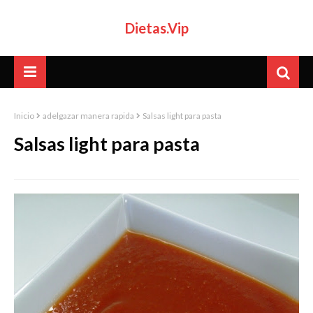
Dietas.Vip
Inicio
adelgazar manera rapida
Salsas light para pasta
Salsas light para pasta