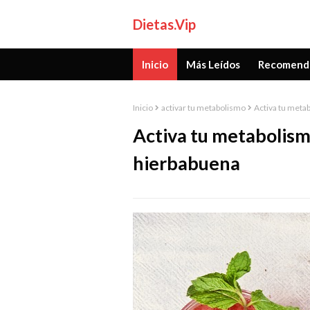
Dietas.Vip
Inicio
Más Leídos
Recomend
Inicio
activar tu metabolismo
Activa tu meta
Activa tu metabolism
hierbabuena