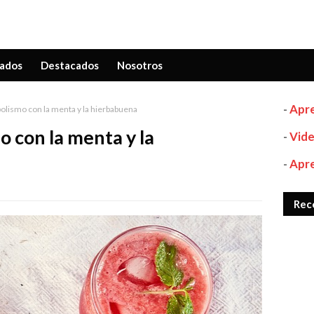
ados
Destacados
Nosotros
-
Apre
bolismo con la menta y la hierbabuena
o con la menta y la
-
Vide
-
Apre
Rec