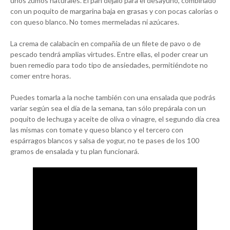
unos zumos naturales. El pan déjalo para el desayuno, combinado
con un poquito de margarina baja en grasas y con pocas calorías o
con queso blanco. No tomes mermeladas ni azúcares.
La crema de calabacín en compañía de un filete de pavo o de
pescado tendrá amplias virtudes. Entre ellas, el poder crear un
buen remedio para todo tipo de ansiedades, permitiéndote no
comer entre horas.
Puedes tomarla a la noche también con una ensalada que podrás
variar según sea el día de la semana, tan sólo prepárala con un
poquito de lechuga y aceite de oliva o vinagre, el segundo día crea
las mismas con tomate y queso blanco y el tercero con
espárragos blancos y salsa de yogur, no te pases de los 100
gramos de ensalada y tu plan funcionará.