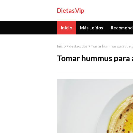
Dietas.Vip
Inicio
Más Leídos
Recomend
Inicio
destacados
Tomar hummus para adelg
Tomar hummus para 