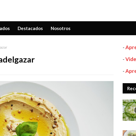
ados
Destacados
Nosotros
-
Apre
azar
adelgazar
-
Vide
-
Apre
Rec