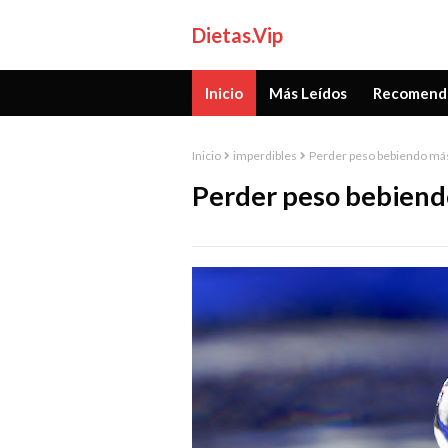
Dietas.Vip
Inicio
Más Leídos
Recomend
Inicio
imperdibles
Perder peso bebiendo más
Perder peso bebiend