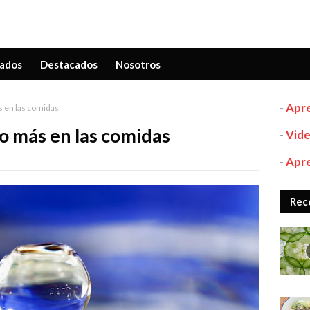
ados
Destacados
Nosotros
-
Apre
 en las comidas
o más en las comidas
-
Vide
-
Apre
Rec