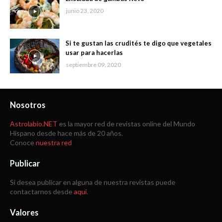
junio 23, 2020
Si te gustan las crudités te digo que vegetales
usar para hacerlas
septiembre 09, 2020
Nosotros
Astrolabio.NET
es la mayor red de revistas online del Mundo
Hispano desde hace más de 20 años.
Conoce
nuestra red
Publicar
Si desea publicar en alguna de nuestra revistas puede
contactarnos desde
aquí
.
Valores