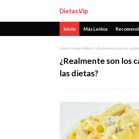
Dietas.Vip
Inicio
Más Leídos
Recomend
Inicio
imperdibles
¿Realmente son los carboh
¿Realmente son los c
las dietas?