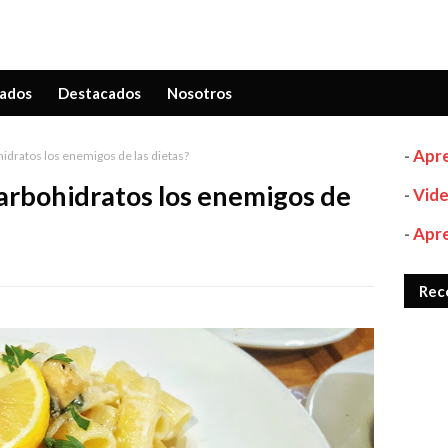
ados
Destacados
Nosotros
-
Apre
idratos los enemigos de las dietas?
arbohidratos los enemigos de
-
Vide
-
Apre
Rec