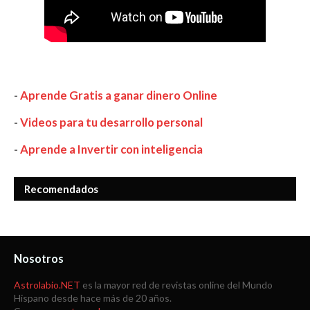
-
Aprende Gratis a ganar dinero Online
-
Videos para tu desarrollo personal
-
Aprende a Invertir con inteligencia
Recomendados
Nosotros
Astrolabio.NET
es la mayor red de revistas online del Mundo
Hispano desde hace más de 20 años.