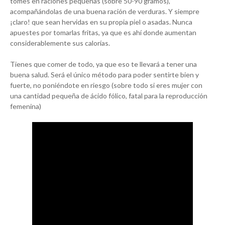
tomes en raciones pequeñas (sobre 50-90 gramos),
acompañándolas de una buena ración de verduras. Y siempre
¡claro! que sean hervidas en su propia piel o asadas. Nunca
apuestes por tomarlas fritas, ya que es ahí donde aumentan
considerablemente sus calorías.
Tienes que comer de todo, ya que eso te llevará a tener una
buena salud. Será el único método para poder sentirte bien y
fuerte, no poniéndote en riesgo (sobre todo si eres mujer con
una cantidad pequeña de ácido fólico, fatal para la reproducción
femenina)