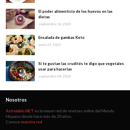
El poder alimenticio de los huevos en las
dietas
septiembre 16, 2020
Ensalada de gambas Keto
junio 23, 2020
Si te gustan las crudités te digo que vegetales
usar para hacerlas
septiembre 09, 2020
Nosotros
Astrolabio.NET
es la mayor red de revistas online del Mundo
Hispano desde hace más de 20 años.
Conoce
nuestra red