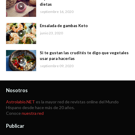
dietas
septiembre 16, 2020
Ensalada de gambas Keto
junio 23, 2020
Si te gustan las crudités te digo que vegetales
usar para hacerlas
septiembre 09, 2020
Nosotros
Astrolabio.NET
es la mayor red de revistas online del Mundo
Hispano desde hace más de 20 años.
Conoce
nuestra red
Publicar