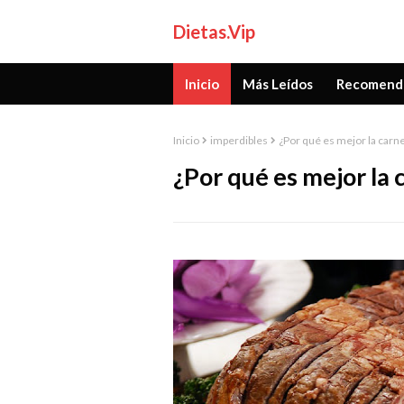
Dietas.Vip
Inicio
Más Leídos
Recomend
Inicio
imperdibles
¿Por qué es mejor la carne
¿Por qué es mejor la 