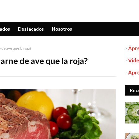
ados
Destacados
Nosotros
-
Apre
 de ave que la roja?
carne de ave que la roja?
-
Vide
-
Apre
Rec