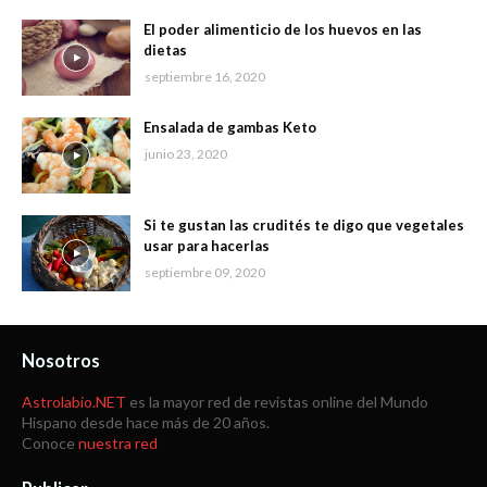
El poder alimenticio de los huevos en las
dietas
septiembre 16, 2020
Ensalada de gambas Keto
junio 23, 2020
Si te gustan las crudités te digo que vegetales
usar para hacerlas
septiembre 09, 2020
Nosotros
Astrolabio.NET
es la mayor red de revistas online del Mundo
Hispano desde hace más de 20 años.
Conoce
nuestra red