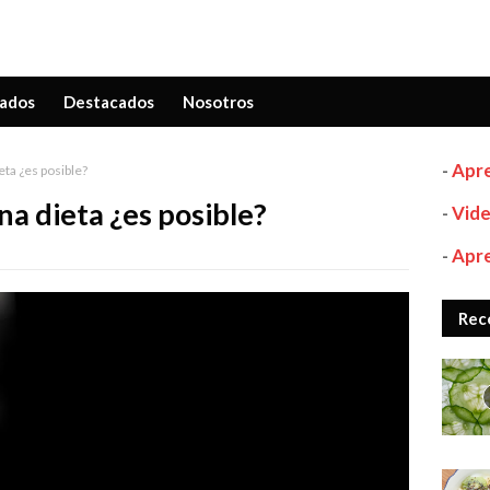
ados
Destacados
Nosotros
-
Apre
ta ¿es posible?
na dieta ¿es posible?
-
Vide
-
Apre
Rec