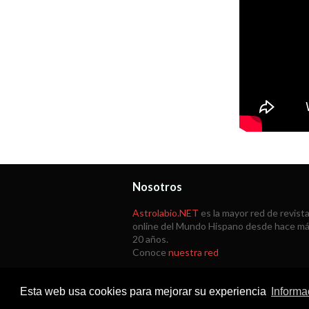
Nosotros
Astrolabio.NET
es la mayor red de revist
online del Mundo Hispano desde hace m
20 años.
Conoce
nuestra red
Esta web usa cookies para mejorar su experiencia
Informa
Copyright © 1998 -
2026