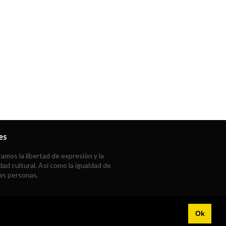
es
mos la libertad de expresión y la
dad cultural. Así como la igualdad de
las personas.
Ok