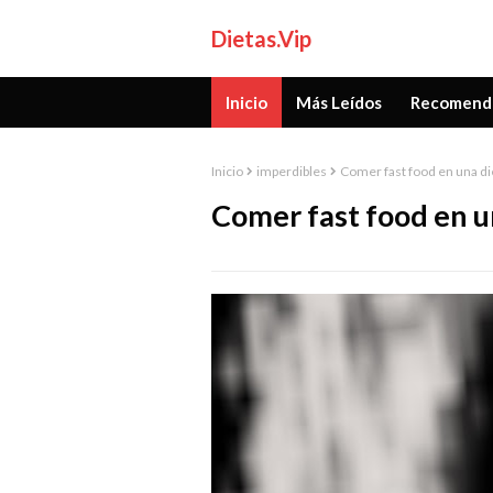
Dietas.Vip
Inicio
Más Leídos
Recomend
Inicio
imperdibles
Comer fast food en una die
Comer fast food en u