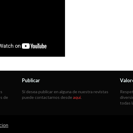
Publicar
Valor
as
Si desea publicar en alguna de nuestra revistas
Respeta
ás de
puede contactarnos desde
aquí
.
diversi
todas 
cion