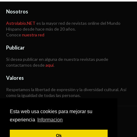
Nosotros
Astrolabio.NET
es la mayor red de revistas online del Mundo
Hispano desde hace más de 20 años.
Conoce
nuestra red
Publicar
Si desea publicar en alguna de nuestra revistas puede
contactarnos desde
aquí
.
Valores
Respetamos la libertad de expresión y la diversidad cultural. Así
como la igualdad de todas las personas.
Esta web usa cookies para mejorar su
Copyright © 1998 -
2026
experiencia
Informacion
Todos los derechos reservados
Ok