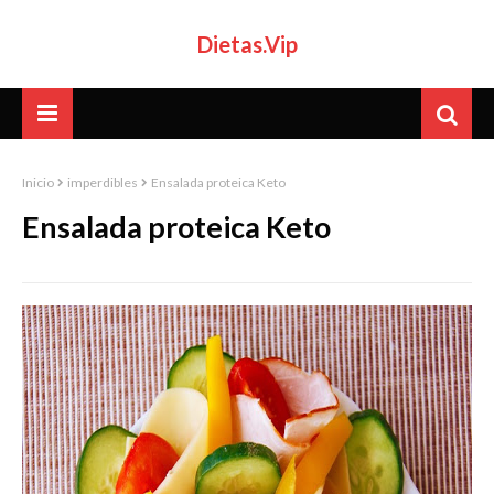
Dietas.Vip
Inicio
imperdibles
Ensalada proteica Keto
Ensalada proteica Keto