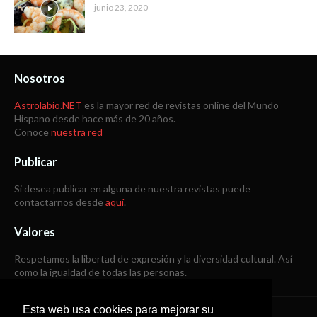
junio 23, 2020
Nosotros
Astrolabio.NET
es la mayor red de revistas online del Mundo
Hispano desde hace más de 20 años.
Conoce
nuestra red
Publicar
Si desea publicar en alguna de nuestra revistas puede
contactarnos desde
aquí
.
Valores
Respetamos la libertad de expresión y la diversidad cultural. Así
como la igualdad de todas las personas.
Esta web usa cookies para mejorar su